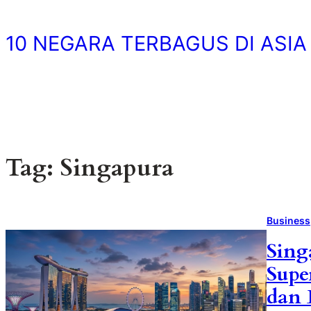
Skip
to
10 NEGARA TERBAGUS DI ASIA
content
Tag:
Singapura
Business
Sing
Supe
dan 