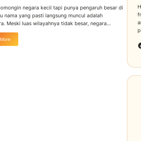
H
omongin negara kecil tapi punya pengaruh besar di
f
tu nama yang pasti langsung muncul adalah
a
a. Meski luas wilayahnya tidak besar, negara…
p
 More
Faceboo
S
n
g
a
p
u
r
a
–
N
e
g
a