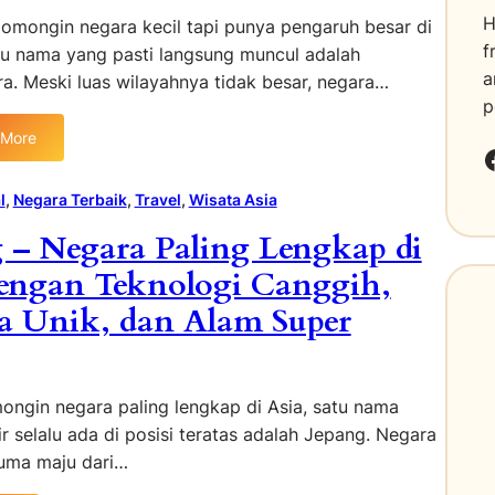
H
omongin negara kecil tapi punya pengaruh besar di
f
tu nama yang pasti langsung muncul adalah
a
a. Meski luas wilayahnya tidak besar, negara…
p
 More
Faceboo
S
l
, 
Negara Terbaik
, 
Travel
, 
Wisata Asia
n
 – Negara Paling Lengkap di
g
a
dengan Teknologi Canggih,
p
a Unik, dan Alam Super
u
r
a
–
ongin negara paling lengkap di Asia, satu nama
N
 selalu ada di posisi teratas adalah Jepang. Negara
e
cuma maju dari…
g
a