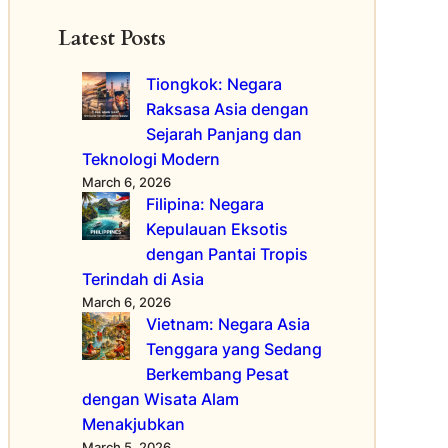
n
Latest Posts
g
k
Tiongkok: Negara
a
p
Raksasa Asia dengan
d
Sejarah Panjang dan
i
Teknologi Modern
A
March 6, 2026
s
Filipina: Negara
i
Kepulauan Eksotis
a
dengan Pantai Tropis
d
Terindah di Asia
e
March 6, 2026
n
Vietnam: Negara Asia
g
Tenggara yang Sedang
a
n
Berkembang Pesat
T
dengan Wisata Alam
e
Menakjubkan
k
March 5, 2026