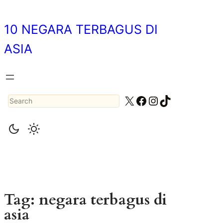
Skip
to
10 NEGARA TERBAGUS DI
content
ASIA
Search
X
Facebook
Instagram
TikTok
Tag:
negara terbagus di
asia