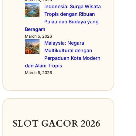
n
Indonesia: Surga Wisata
o
Tropis dengan Ribuan
l
Pulau dan Budaya yang
o
Beragam
g
March 5, 2026
i
Malaysia: Negara
C
Multikultural dengan
a
n
Perpaduan Kota Modern
g
dan Alam Tropis
g
March 5, 2026
i
h
,
B
u
d
a
SLOT GACOR 2026
y
a