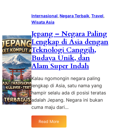
Internasional
, 
Negara Terbaik
, 
Travel
, 
Wisata Asia
Jepang – Negara Paling
Lengkap di Asia dengan
Teknologi Canggih,
Budaya Unik, dan
Alam Super Indah
Kalau ngomongin negara paling
lengkap di Asia, satu nama yang
hampir selalu ada di posisi teratas
adalah Jepang. Negara ini bukan
cuma maju dari…
Read More
: