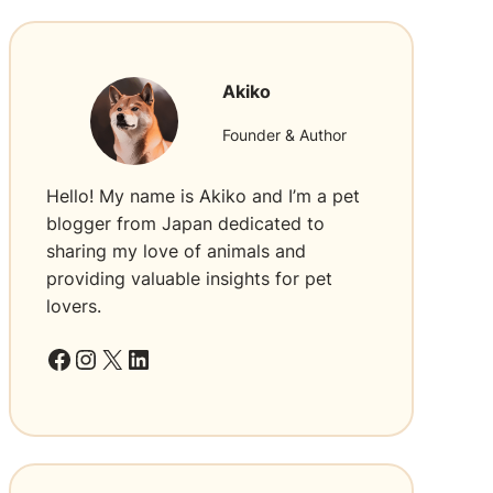
J
e
p
a
Akiko
n
g
Founder & Author
–
N
Hello! My name is Akiko and I’m a pet
e
blogger from Japan dedicated to
g
a
sharing my love of animals and
r
providing valuable insights for pet
a
lovers.
P
a
Facebook
Instagram
X
LinkedIn
l
i
n
g
L
e