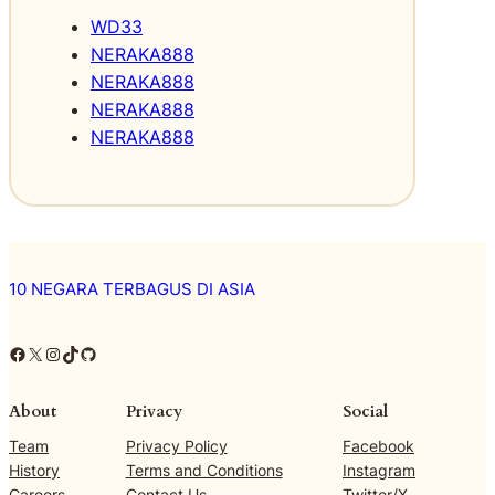
U
WD33
n
i
NERAKA888
k
NERAKA888
,
NERAKA888
d
NERAKA888
a
n
A
l
a
m
10 NEGARA TERBAGUS DI ASIA
S
u
p
Facebook
X
Instagram
TikTok
GitHub
e
r
About
Privacy
Social
I
n
Team
Privacy Policy
Facebook
d
History
Terms and Conditions
Instagram
a
Careers
Contact Us
Twitter/X