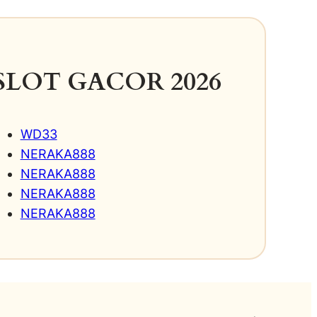
SLOT GACOR 2026
WD33
NERAKA888
NERAKA888
NERAKA888
NERAKA888