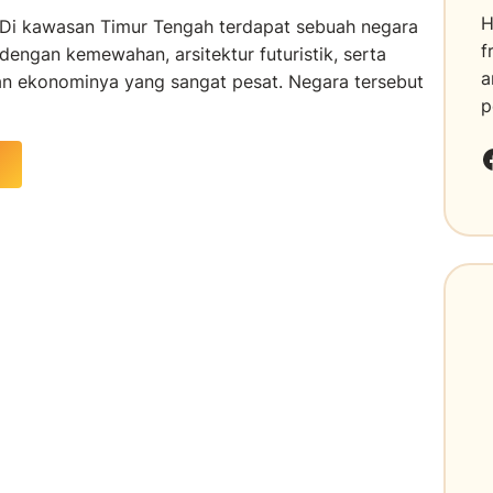
H
Di kawasan Timur Tengah terdapat sebuah negara
f
dengan kemewahan, arsitektur futuristik, serta
a
 ekonominya yang sangat pesat. Negara tersebut
p
Faceboo