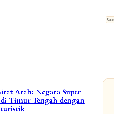
Sear
rat Arab: Negara Super
di Timur Tengah dengan
turistik