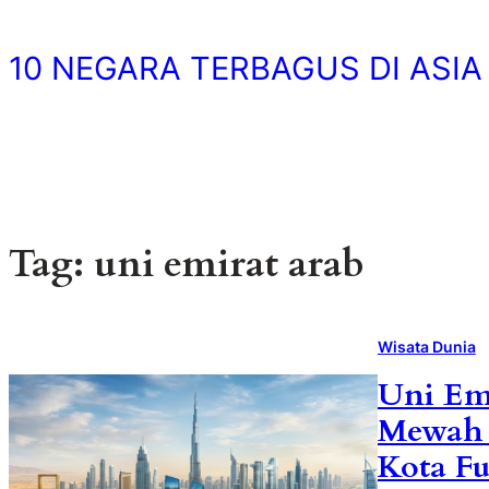
Skip
to
10 NEGARA TERBAGUS DI ASIA
content
Tag:
uni emirat arab
Wisata Dunia
Uni Emi
Mewah 
Kota Fu