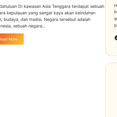
H
dahuluan Di kawasan Asia Tenggara terdapat sebuah
f
ara kepulauan yang sangat kaya akan keindahan
a
m, budaya, dan tradisi. Negara tersebut adalah
p
onesia, sebuah negara…
Faceboo
Read More
:
I
n
d
o
n
e
s
i
a
:
S
u
r