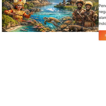
Pen
neg
ala
Ind