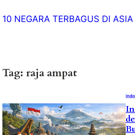
Skip
to
10 NEGARA TERBAGUS DI ASIA
content
Tag:
raja ampat
indo
In
de
B