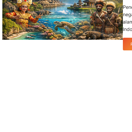
Pen
neg
ala
Ind