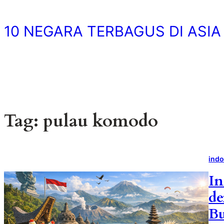
Skip
to
10 NEGARA TERBAGUS DI ASIA
content
Tag:
pulau komodo
indo
In
de
B