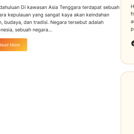
H
dahuluan Di kawasan Asia Tenggara terdapat sebuah
f
ara kepulauan yang sangat kaya akan keindahan
a
m, budaya, dan tradisi. Negara tersebut adalah
p
onesia, sebuah negara…
Faceboo
Read More
:
I
n
d
o
n
e
s
i
a
:
S
u
r